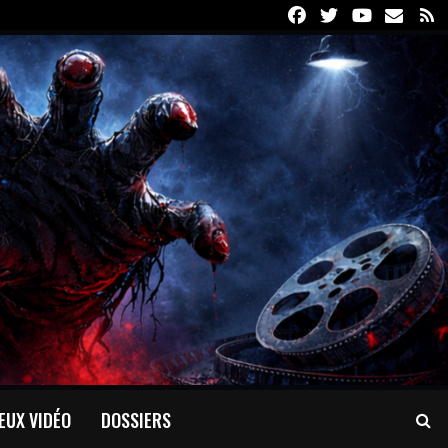
Facebook
Twitter
Youtube
Email
R
EUX VIDÉO
DOSSIERS