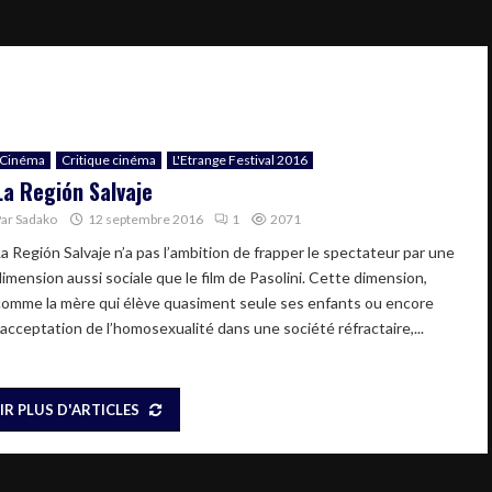
Cinéma
Critique cinéma
L'Etrange Festival 2016
La Región Salvaje
Par
Sadako
12 septembre 2016
1
2071
La Región Salvaje n’a pas l’ambition de frapper le spectateur par une
dimension aussi sociale que le film de Pasolini. Cette dimension,
comme la mère qui élève quasiment seule ses enfants ou encore
l’acceptation de l’homosexualité dans une société réfractaire,...
IR PLUS D'ARTICLES