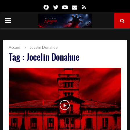
Facebook
Twitter
Youtube
Email
Rss
PRIMARY
MENU
Accueil
Jocelin Donahue
Tag : Jocelin Donahue