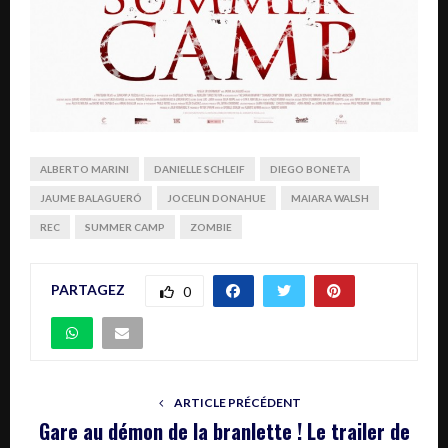
ALBERTO MARINI
DANIELLE SCHLEIF
DIEGO BONETA
JAUME BALAGUERÓ
JOCELIN DONAHUE
MAIARA WALSH
REC
SUMMER CAMP
ZOMBIE
PARTAGEZ
0
ARTICLE PRÉCÉDENT
Gare au démon de la branlette ! Le trailer de