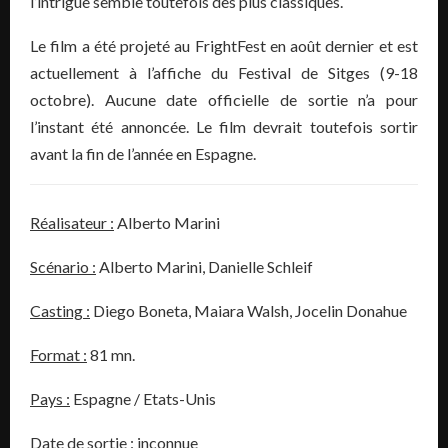
l’intrigue semble toutefois des plus classiques.
Le film a été projeté au FrightFest en août dernier et est
actuellement à l’affiche du Festival de Sitges (9-18
octobre). Aucune date officielle de sortie n’a pour
l’instant été annoncée. Le film devrait toutefois sortir
avant la fin de l’année en Espagne.
Réalisateur :
Alberto Marini
Scénario :
Alberto Marini
,
Danielle Schleif
Casting :
Diego Boneta
,
Maiara Walsh
,
Jocelin Donahue
Format :
81 mn.
Pays :
Espagne / Etats-Unis
Date de sortie :
inconnue