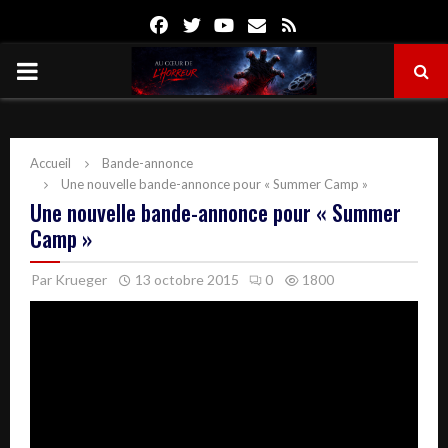
Facebook
Twitter
Youtube
Email
Rss
PRIMARY
MENU
Accueil
Bande-annonce
Une nouvelle bande-annonce pour « Summer Camp »
Une nouvelle bande-annonce pour « Summer
Camp »
Par
Krueger
13 octobre 2015
0
1800