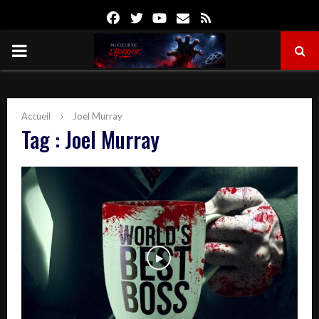
Facebook
Twitter
Youtube
Email
Rss
PRIMARY
MENU
Accueil
Joel Murray
Tag : Joel Murray