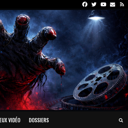
Facebook
Twitter
Youtube
Email
R
EUX VIDÉO
DOSSIERS