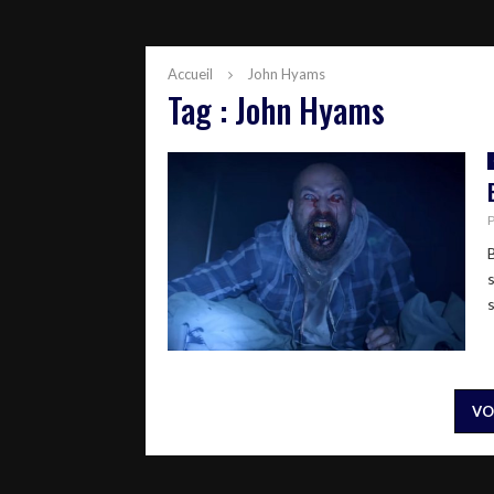
Accueil
John Hyams
Tag : John Hyams
B
VO