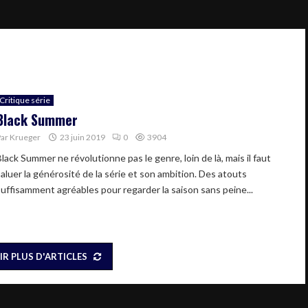
Critique série
Black Summer
Par
Krueger
23 juin 2019
0
3904
lack Summer ne révolutionne pas le genre, loin de là, mais il faut
saluer la générosité de la série et son ambition. Des atouts
suffisamment agréables pour regarder la saison sans peine...
IR PLUS D'ARTICLES