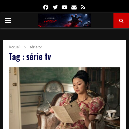
Facebook
Twitter
Youtube
Email
Rss
PRIMARY
MENU
Accueil
série tv
Tag : série tv