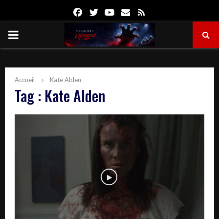
Facebook
Twitter
Youtube
Email
Rss
PRIMARY
MENU
Accueil
Kate Alden
Tag : Kate Alden