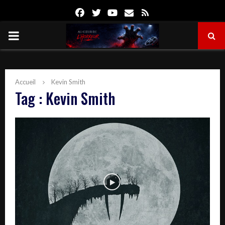
Facebook
Twitter
Youtube
Email
Rss
PRIMARY
MENU
Accueil
Kevin Smith
Tag : Kevin Smith