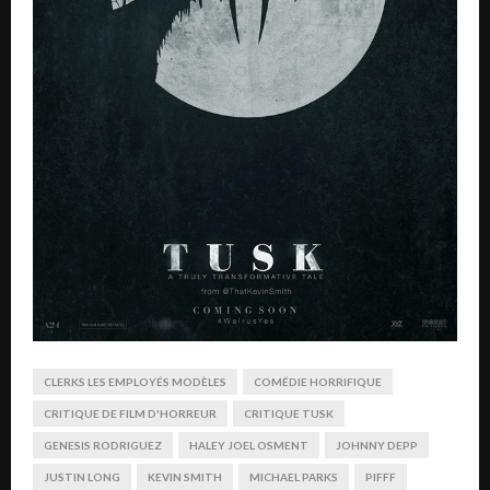
CLERKS LES EMPLOYÉS MODÈLES
COMÉDIE HORRIFIQUE
CRITIQUE DE FILM D'HORREUR
CRITIQUE TUSK
GENESIS RODRIGUEZ
HALEY JOEL OSMENT
JOHNNY DEPP
JUSTIN LONG
KEVIN SMITH
MICHAEL PARKS
PIFFF