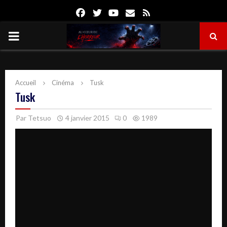
Facebook
Twitter
Youtube
Email
Rss
PRIMARY
MENU
Accueil
Cinéma
Tusk
Tusk
Par
Tetsuo
4 janvier 2015
0
1989