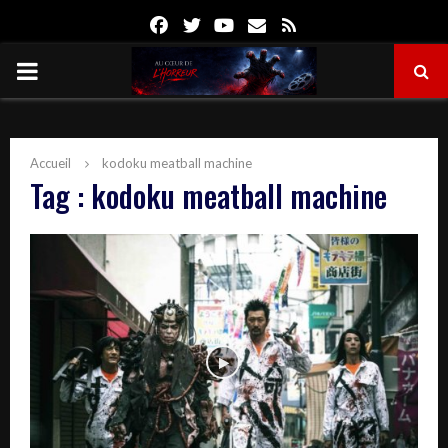
Facebook
Twitter
Youtube
Email
Rss
PRIMARY
MENU
Accueil
kodoku meatball machine
Tag : kodoku meatball machine