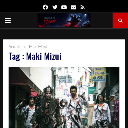
Facebook
Twitter
Youtube
Email
Rss
PRIMARY
MENU
Accueil
Maki Mizui
Tag : Maki Mizui