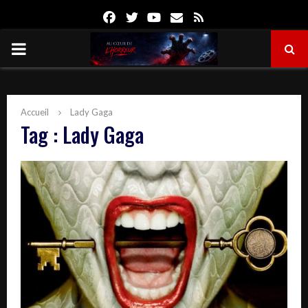
Facebook
Twitter
Youtube
Email
Rss
PRIMARY
MENU
Accueil
Lady Gaga
Tag : Lady Gaga