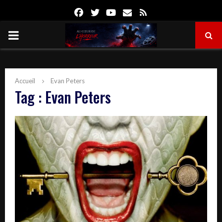
Facebook
Twitter
Youtube
Email
Rss
PRIMARY
MENU
Accueil
Evan Peters
Tag : Evan Peters