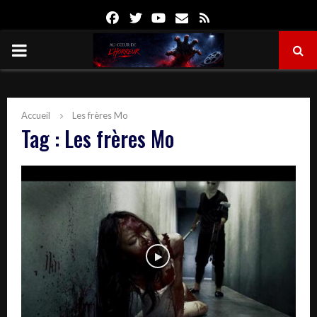
Facebook
Twitter
Youtube
Email
Rss
PRIMARY
MENU
Accueil
Les frères Mo
Tag : Les frères Mo