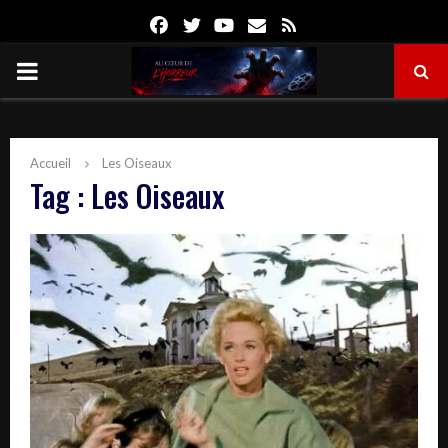
Facebook
Twitter
Youtube
Email
Rss
PRIMARY
MENU
Accueil
Les Oiseaux
Tag : Les Oiseaux