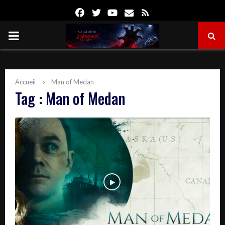
Facebook
Twitter
Youtube
Email
Rss
PRIMARY
MENU
Accueil
Man of Medan
Tag : Man of Medan