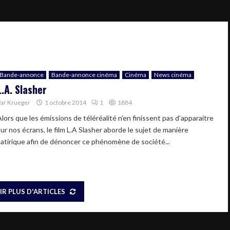
Bande-annonce
Bande-annonce cinéma
Cinéma
News cinéma
L.A. Slasher
Par
Krueger
1 octobre 2014
1
1884
Alors que les émissions de téléréalité n’en finissent pas d’apparaitre
sur nos écrans, le film L.A Slasher aborde le sujet de manière
satirique afin de dénoncer ce phénomène de société...
IR PLUS D'ARTICLES