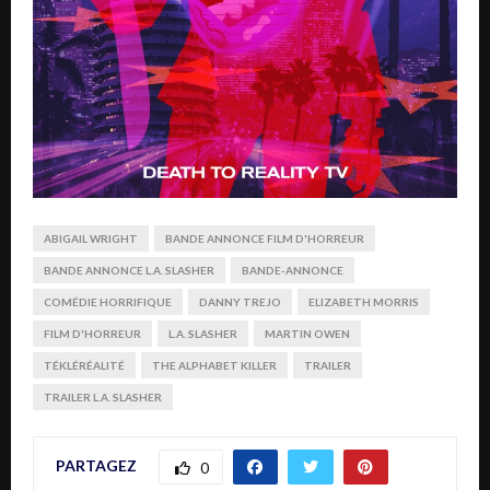
ABIGAIL WRIGHT
BANDE ANNONCE FILM D'HORREUR
BANDE ANNONCE L.A. SLASHER
BANDE-ANNONCE
COMÉDIE HORRIFIQUE
DANNY TREJO
ELIZABETH MORRIS
FILM D'HORREUR
L.A. SLASHER
MARTIN OWEN
TÉKLÉRÉALITÉ
THE ALPHABET KILLER
TRAILER
TRAILER L.A. SLASHER
PARTAGEZ
0