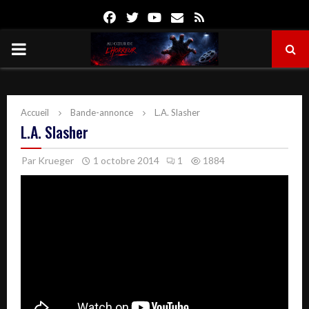
Facebook
Twitter
Youtube
Email
Rss
PRIMARY
MENU
Accueil
Bande-annonce
L.A. Slasher
L.A. Slasher
Par
Krueger
1 octobre 2014
1
1884