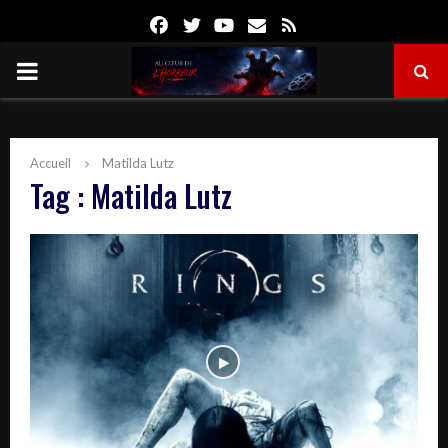
Facebook
Twitter
Youtube
Email
Rss
PRIMARY
MENU
Accueil
Matilda Lutz
Tag : Matilda Lutz