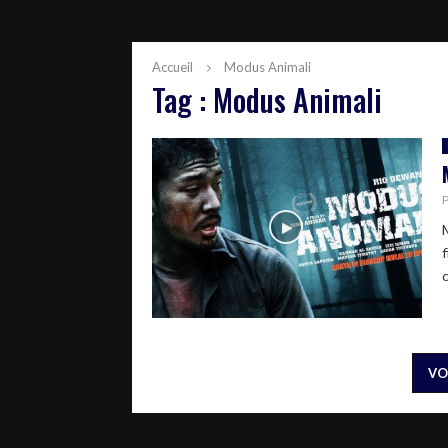
Accueil
Modus Animali
Tag : Modus Animali
f
c
VO