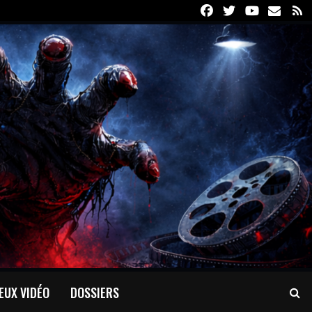
Facebook
Twitter
Youtube
Email
R
EUX VIDÉO
DOSSIERS