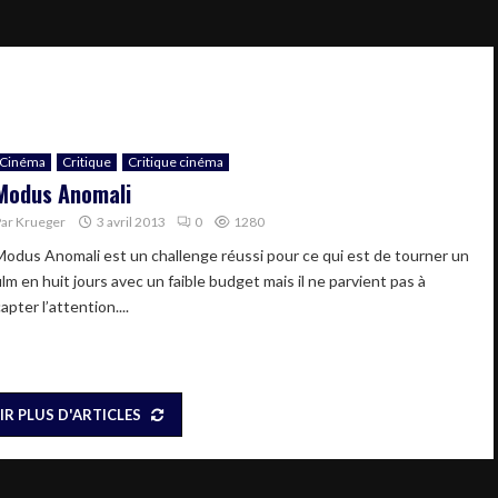
Cinéma
Critique
Critique cinéma
Modus Anomali
Par
Krueger
3 avril 2013
0
1280
Modus Anomali est un challenge réussi pour ce qui est de tourner un
ilm en huit jours avec un faible budget mais il ne parvient pas à
apter l’attention....
IR PLUS D'ARTICLES