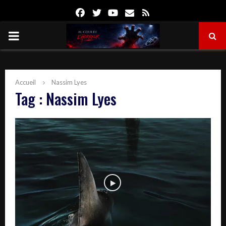
Facebook
Twitter
Youtube
Email
Rss
PRIMARY
MENU
Accueil
Nassim Lyes
Tag : Nassim Lyes