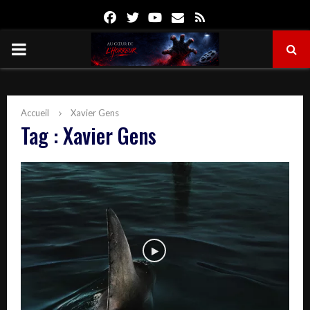
Facebook
Twitter
Youtube
Email
Rss
PRIMARY
MENU
Accueil
Xavier Gens
Tag : Xavier Gens