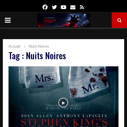
Facebook
Twitter
Youtube
Email
Rss
PRIMARY
MENU
Accueil
Nuits Noires
Tag : Nuits Noires