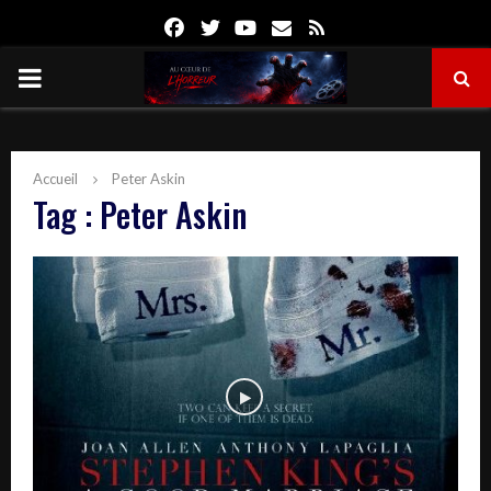
Facebook
Twitter
Youtube
Email
Rss
PRIMARY
MENU
Accueil
Peter Askin
Tag : Peter Askin