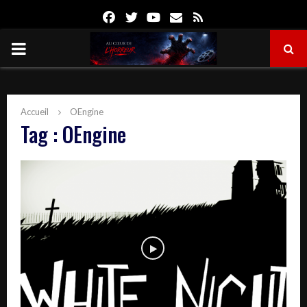
Facebook
Twitter
Youtube
Email
Rss
PRIMARY
MENU
Accueil
OEngine
Tag : OEngine