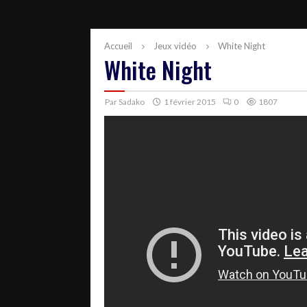
Accueil
Jeux vidéo
White Night
White Night
Par
Sadako
1 février 2015
0
1807