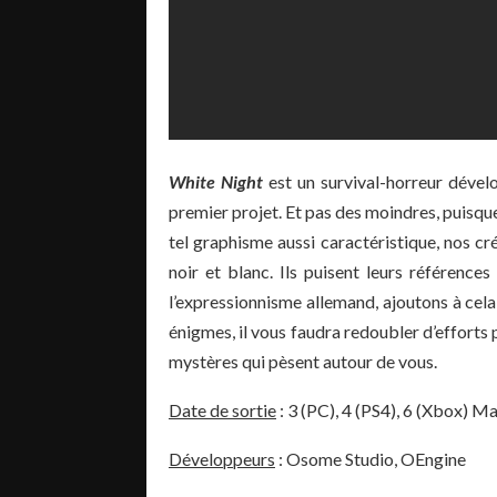
White Night
est un survival-horreur dével
premier projet. Et pas des moindres, puisq
tel graphisme aussi caractéristique, nos c
noir et blanc. Ils puisent leurs référence
l’expressionnisme allemand, ajoutons à cela 
énigmes, il vous faudra redoubler d’efforts 
mystères qui pèsent autour de vous.
Date de sortie
: 3 (PC), 4 (PS4), 6 (Xbox) M
Développeurs
: Osome Studio, OEngine