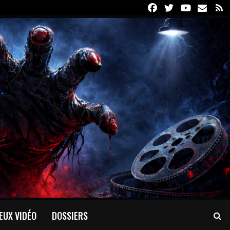
Facebook
Twitter
Youtube
Email
R
EUX VIDÉO
DOSSIERS