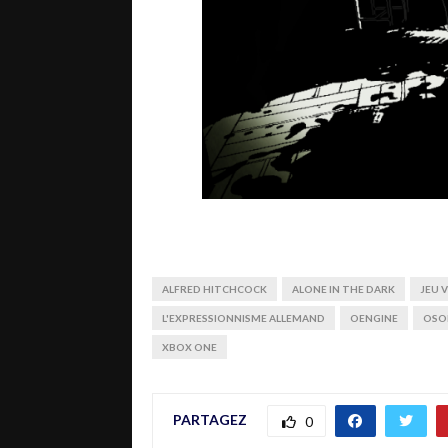
ALFRED HITCHCOCK
ALONE IN THE DARK
JEU 
L'EXPRESSIONNISME ALLEMAND
OENGINE
OSO
XBOX ONE
PARTAGEZ
0