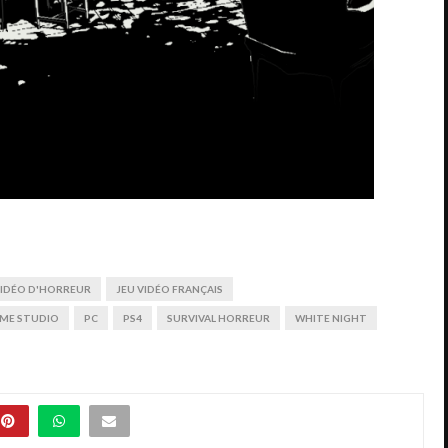
VIDÉO D'HORREUR
JEU VIDÉO FRANÇAIS
ME STUDIO
PC
PS4
SURVIVAL HORREUR
WHITE NIGHT