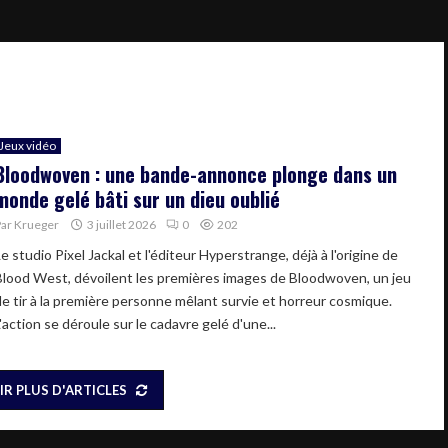
Jeux vidéo
Bloodwoven : une bande-annonce plonge dans un
monde gelé bâti sur un dieu oublié
Par
Krueger
3 juillet 2026
0
202
e studio Pixel Jackal et l'éditeur Hyperstrange, déjà à l'origine de
Blood West, dévoilent les premières images de Bloodwoven, un jeu
de tir à la première personne mêlant survie et horreur cosmique.
'action se déroule sur le cadavre gelé d'une...
IR PLUS D'ARTICLES