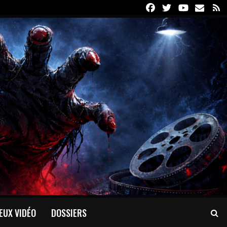
Facebook
Twitter
Youtube
Email
R
EUX VIDÉO
DOSSIERS