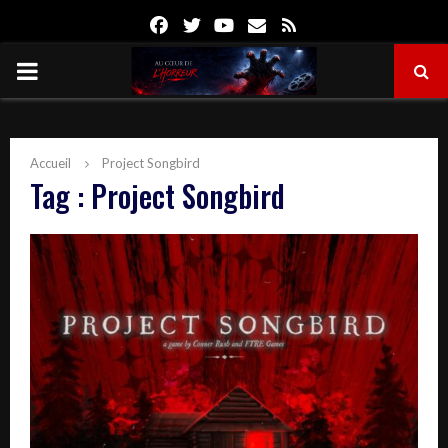
Facebook
Twitter
Youtube
Email
Rss
PRIMARY
MENU
Accueil
Project Songbird
Tag : Project Songbird