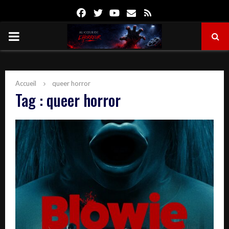
Facebook
Twitter
Youtube
Email
Rss
PRIMARY
MENU
Accueil
queer horror
Tag : queer horror