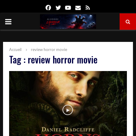
Facebook
Twitter
Youtube
Email
Rss
PRIMARY
MENU
Accueil
review horror movie
Tag : review horror movie