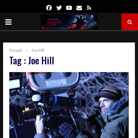
Facebook
Twitter
Youtube
Email
Rss
PRIMARY
MENU
Accueil
Joe Hill
Tag : Joe Hill