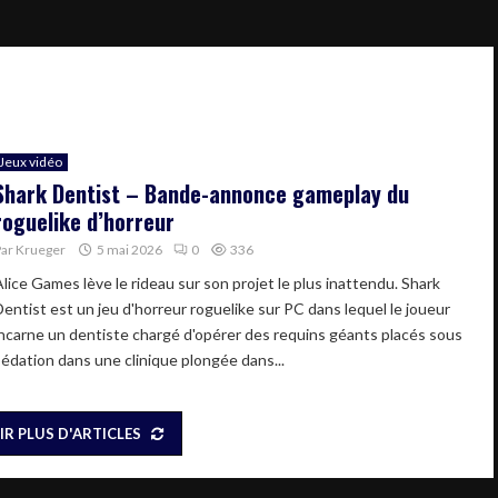
Jeux vidéo
Shark Dentist – Bande-annonce gameplay du
roguelike d’horreur
Par
Krueger
5 mai 2026
0
336
Alice Games lève le rideau sur son projet le plus inattendu. Shark
Dentist est un jeu d'horreur roguelike sur PC dans lequel le joueur
incarne un dentiste chargé d'opérer des requins géants placés sous
sédation dans une clinique plongée dans...
IR PLUS D'ARTICLES