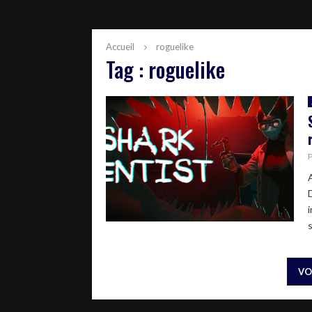
Accueil
roguelike
Tag : roguelike
VO