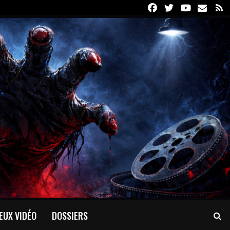
Facebook
Twitter
Youtube
Email
R
EUX VIDÉO
DOSSIERS