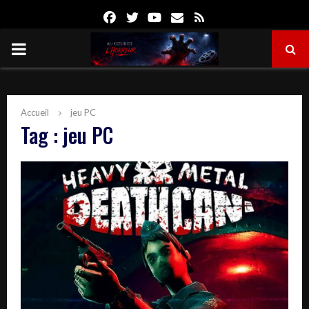
Facebook
Twitter
Youtube
Email
Rss
PRIMARY
MENU
Accueil
jeu PC
Tag : jeu PC