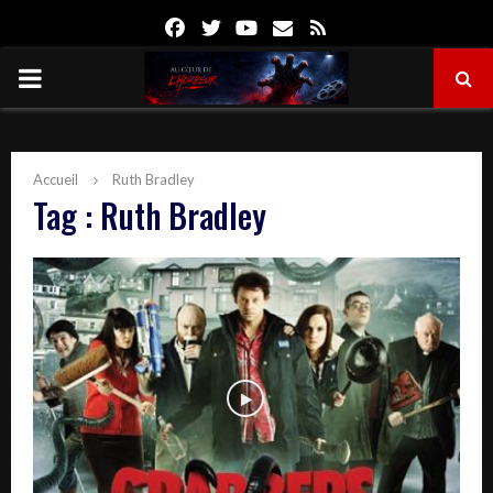
Facebook
Twitter
Youtube
Email
Rss
PRIMARY
MENU
Accueil
Ruth Bradley
Tag : Ruth Bradley