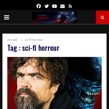
Facebook
Twitter
Youtube
Email
Rss
PRIMARY
MENU
Accueil
sci-fi horreur
Tag : sci-fi horreur