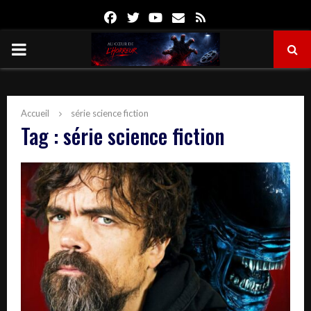
Facebook
Twitter
Youtube
Email
Rss
PRIMARY
MENU
Accueil
série science fiction
Tag : série science fiction