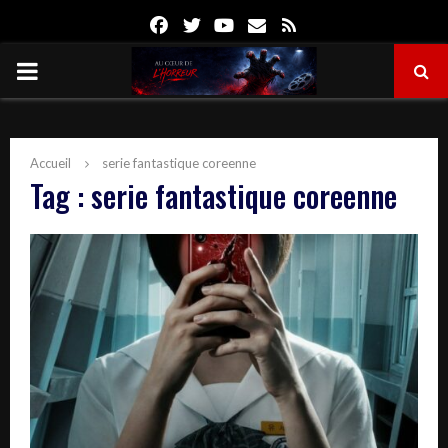
Facebook
Twitter
Youtube
Email
Rss
PRIMARY
MENU
Accueil
serie fantastique coreenne
Tag : serie fantastique coreenne