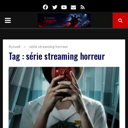
Facebook
Twitter
Youtube
Email
Rss
PRIMARY
MENU
Accueil
série streaming horreur
Tag : série streaming horreur