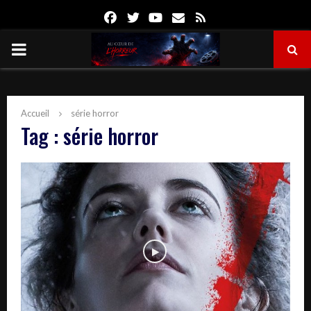
Facebook
Twitter
Youtube
Email
Rss
PRIMARY
MENU
Accueil
série horror
Tag : série horror