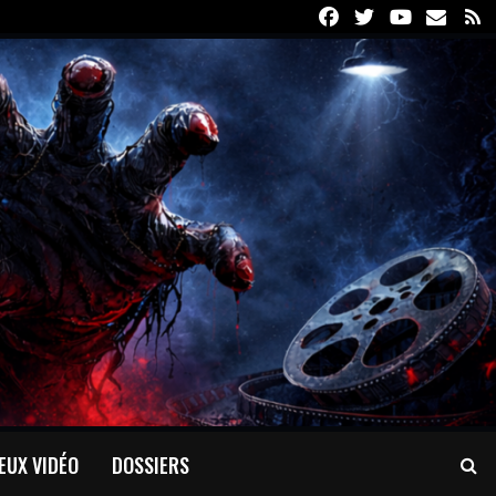
Facebook
Twitter
Youtube
Email
R
EUX VIDÉO
DOSSIERS