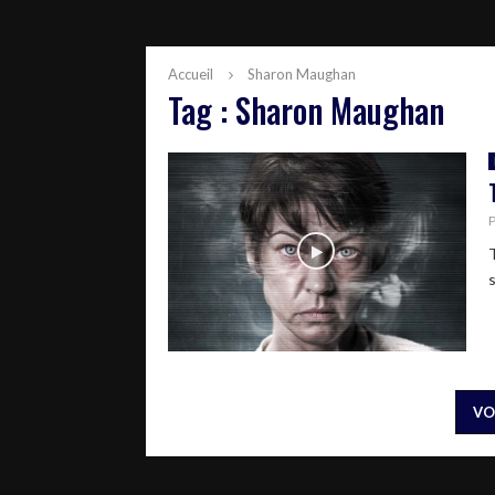
Accueil
Sharon Maughan
Tag : Sharon Maughan
T
s
VO