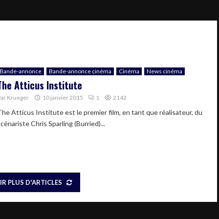
Bande-annonce
Bande-annonce cinéma
Cinéma
News cinéma
The Atticus Institute
Par
Krueger
10 janvier 2015
1
2142
he Atticus Institute est le premier film, en tant que réalisateur, du
cénariste Chris Sparling (Burried)...
IR PLUS D'ARTICLES