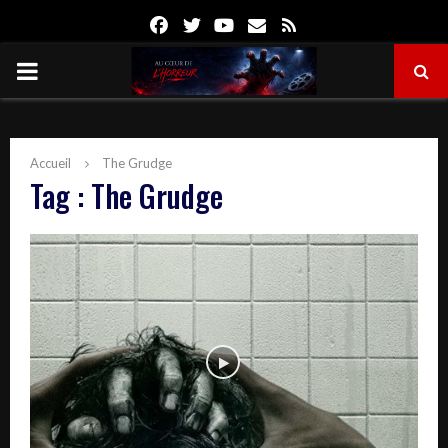
Facebook
Twitter
Youtube
Email
Rss
PRIMARY
MENU
Accueil
The Grudge
Tag : The Grudge