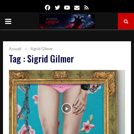
Facebook
Twitter
Youtube
Email
Rss
PRIMARY
MENU
Accueil
Sigrid Gilmer
Tag : Sigrid Gilmer