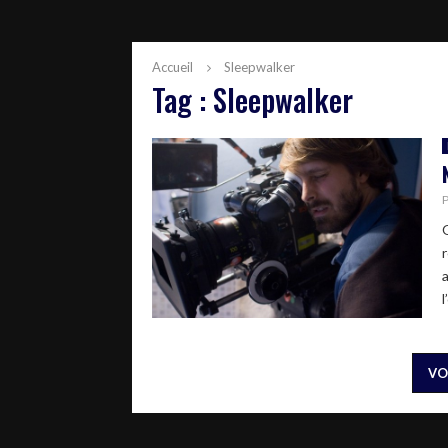
Accueil
Sleepwalker
Tag : Sleepwalker
l
VO