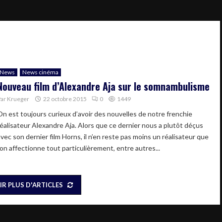
News
News cinéma
Nouveau film d’Alexandre Aja sur le somnambulisme
Par
Krueger
22 octobre 2015
0
1449
On est toujours curieux d’avoir des nouvelles de notre frenchie
réalisateur Alexandre Aja. Alors que ce dernier nous a plutôt déçus
avec son dernier film Horns, il n’en reste pas moins un réalisateur que
’on affectionne tout particulièrement, entre autres...
IR PLUS D'ARTICLES