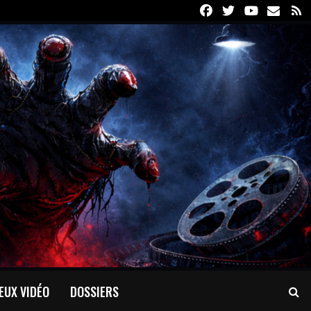
Facebook
Twitter
Youtube
Email
R
EUX VIDÉO
DOSSIERS