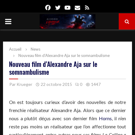
Facebook
Twitter
Youtube
Email
Rss
PRIMARY
MENU
Accueil
News
Nouveau film d’Alexandre Aja sur le somnambulisme
Nouveau film d’Alexandre Aja sur le
somnambulisme
Par
Krueger
22 octobre 2015
0
1447
On est toujours curieux d’avoir des nouvelles de notre
frenchie
réalisateur Alexandre
Aja
.
Alors que ce dernier
nous a plutôt déçus avec son dernier film
Horns
, il n’en
reste pas moins un réalisateur que l’on affectionne tout
particulièrement, entre autres pour ses films
La Colline a