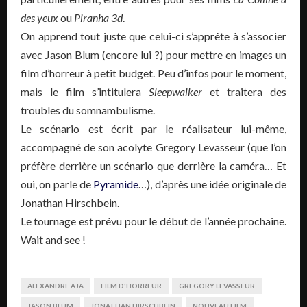
des yeux
ou
Piranha 3d
.
On apprend tout juste que celui-ci s’apprête à s’associer
avec Jason Blum
(encore lui ?)
pour mettre en images un
film d’horreur à petit budget.
Peu d’infos pour le moment,
mais le film s’intitulera
Sleepwalker
et traitera des
troubles du somnambulisme.
Le scénario est écrit par le réalisateur lui-même,
accompagné de son acolyte
Gregory
Levasseur
(
que
l’on
préfère derrière un scénario que derrière la caméra…
Et
oui, on parle de
Pyramide
…
)
, d’après une idée originale de
Jonathan
Hirschbein
.
Le tournage est prévu pour le début de l’année prochaine.
Wait
and
see
!
ALEXANDRE AJA
FILM D'HORREUR
GREGORY LEVASSEUR
JASON BLUM
JONATHAN HIRSCHBEIN
NOUVEAU FILM