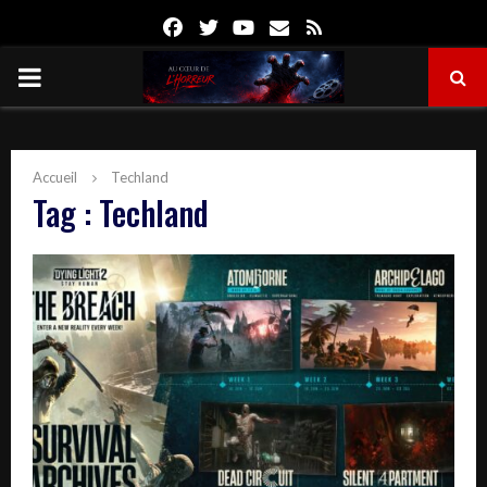
Facebook
Twitter
Youtube
Email
Rss
PRIMARY
MENU
Accueil
Techland
Tag : Techland