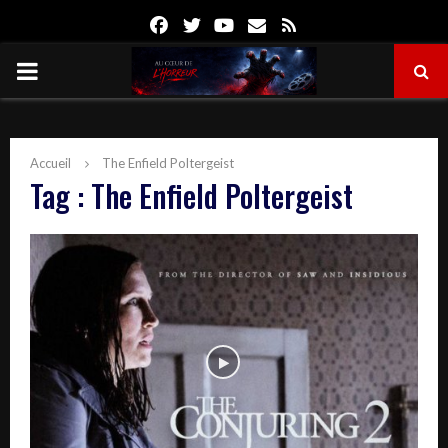
Facebook
Twitter
Youtube
Email
Rss
PRIMARY
MENU
Accueil
The Enfield Poltergeist
Tag : The Enfield Poltergeist