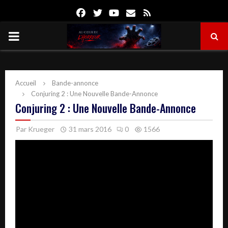
Facebook
Twitter
Youtube
Email
Rss
PRIMARY
MENU
Accueil
Bande-annonce
Conjuring 2 : Une Nouvelle Bande-Annonce
Conjuring 2 : Une Nouvelle Bande-Annonce
Par
Krueger
31 mars 2016
0
1566