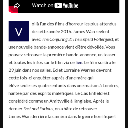
oilà l’un des films d’horreur les plus attendus
V
de cette année 2016.
James
Wan
revient
avec
The
Conjuring
2
:
The
Enfield
Poltergeist
, et
une nouvelle bande-annonce
vient
d’être dévoilée.
Vous
pouvez retrouver la première bande-annonce, un teaser,
et toutes les infos sur le film via ce
lien
.
Le film sortira le
29 juin dans nos salles.
Ed et Lorraine Warren devront
cette fois-ci enquêter auprès d’une mère qui
élève
seule
ses quatre
enfants
dans une maison à Londres,
hantée par des esprits maléfiques. Le Cas Enfield est
considéré comme un Amityville à l’anglaise.
Après le
dernier
Fast
and
Furious
, on a hâte de retrouver
James
Wan
derrière la caméra dans le genre horrifique !