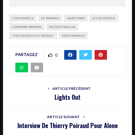
CONJURING 2
ED WARREN
JAMES WAN
LE CAS ENFIELD
LORRAINE WARREN
PATRICK WILSON
THE ENFIELD POLTERGEIST
VERA FARMIGA
PARTAGEZ
0
ARTICLE PRÉCÉDENT
Lights Out
ARTICLE SUIVANT
Interview De Thierry Poiraud Pour Alone