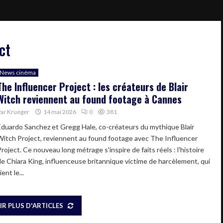
ct
News cinéma
The Influencer Project : les créateurs de Blair
Witch reviennent au found footage à Cannes
Par
Krueger
14 mai 2026
0
381
Eduardo Sanchez et Gregg Hale, co-créateurs du mythique Blair
Witch Project, reviennent au found footage avec The Influencer
roject. Ce nouveau long métrage s'inspire de faits réels : l'histoire
de Chiara King, influenceuse britannique victime de harcèlement, qui
ient le...
IR PLUS D'ARTICLES