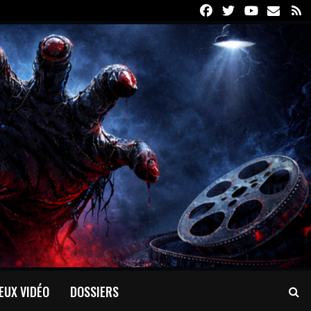
Facebook
Twitter
Youtube
Email
R
EUX VIDÉO
DOSSIERS