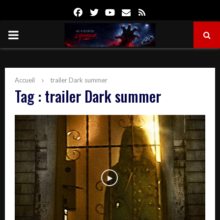
Facebook
Twitter
Youtube
Email
Rss
PRIMARY
MENU
Accueil
trailer Dark summer
Tag : trailer Dark summer