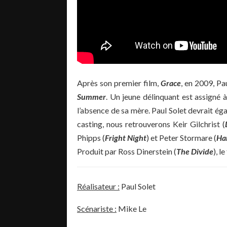
Après son premier film,
Grace
, en 2009, Pa
Summer
. Un jeune délinquant est assigné 
l’absence de sa mère. Paul Solet devrait ég
casting, nous retrouverons Keir Gilchrist (
Phipps (
Fright Night
) et Peter Stormare (
Han
Produit par Ross Dinerstein (
The Divide
), l
Réalisateur :
Paul Solet
Scénariste :
Mike Le