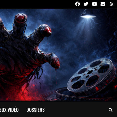
Facebook
Twitter
Youtube
Email
R
EUX VIDÉO
DOSSIERS