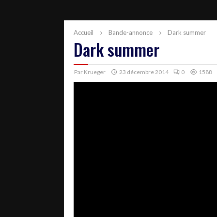
Accueil
Bande-annonce
Dark summer
Dark summer
Par
Krueger
23 décembre 2014
0
1588