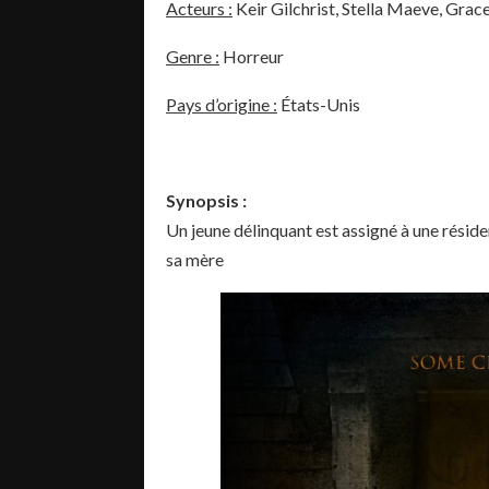
Acteurs :
Keir Gilchrist, Stella Maeve, Grac
Genre :
Horreur
Pays d’origine :
États-Unis
Synopsis :
Un jeune délinquant est assigné à une réside
sa mère